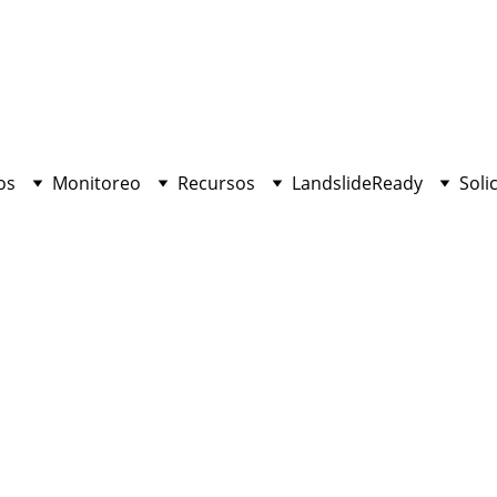
os
Monitoreo
Recursos
LandslideReady
Soli
ACTIVISM
10/25/2022
2 min leer