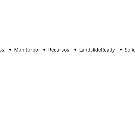
os
Monitoreo
Recursos
LandslideReady
Soli
Estación