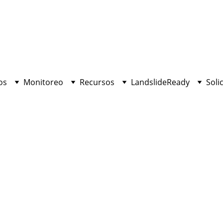
os
Monitoreo
Recursos
LandslideReady
Soli
INNOVATION
10/25/2022
2 min leer